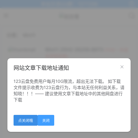
本站交流QQ群：1377268
分类：
Win11
Win11 25H2 26200.8973
[14合一多版
本原版镜像]
1.9W+
7
38
网站文章下载地址通知
Win11 LTSC 2024 26200.8973
123云盘免费用户每月10G限流，超出无法下载。 如下载
[Win11 官方精简企业版]
文件提示收费为123云盘行为，与本站无任何利益关系，请
知晓！！！—— 建议使用文章下载地址中的其他网盘进行
7.6K+
1
13
下载
Win11 26H1 28000.2525
[ 21合一多版
本原版镜像]
点关闭哦
关闭
1.9K+
0
0