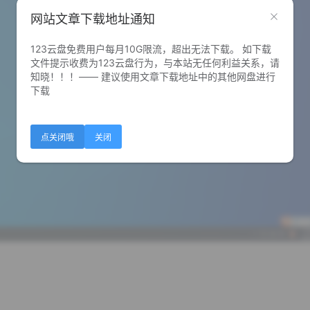
网站文章下载地址通知
123云盘免费用户每月10G限流，超出无法下载。 如下载
文件提示收费为123云盘行为，与本站无任何利益关系，请
知晓！！！—— 建议使用文章下载地址中的其他网盘进行
下载
点关闭哦
关闭