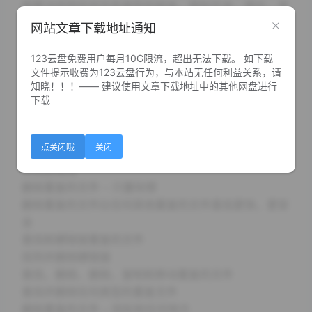
索算法找到任何文件类型的副本，例如文本，图片，音
乐或电影。功能强大的搜索引擎使您能够通过以下标准
网站文章下载地址通知
的组合来查找重复项：文件名，文件扩展名，文件大
小，文件内容，文件日期，文件属性，硬链接和类似图
123云盘免费用户每月10G限流，超出无法下载。 如下载
文件提示收费为123云盘行为，与本站无任何利益关系，请
片等
知晓！！！—— 建议使用文章下载地址中的其他网盘进行
下载
软件功能
没有更多的文件克隆或文件重复
点关闭哦
关闭
如果您有大量的音乐，图片，下载或文档文件夹，它可
以特别有用
删除重复的文件 – 只要你想
删除重复的文件比任何其他重复的文件查找更快，更安
全
查找和硬链接重复的文件
找到并删除硬链接
查找，删除，删除，复制和移动重复的文件
查找并删除任何类型的重复文件
删除重复的文件 – 轻松和任何地方