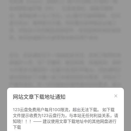
优启通（EasyU，简称EU）是IT天空精心打造的一款
系统预安装环境（PE），它具有简约、易操作等特
点，使用起来十分人性化。以U盘作为使用载体，空间
更为充分，携带更为方便。同时整合各种装机必备工
具，并结合IT天空数款自研软件，有效提高系统安装效
率。新优启通将为大家带来全新的用户体验
定位：优启通定位于一线装机技术员、系统工程师和系
统维护人员，在广泛兼容、稳定耐用、快速启动、体积
小巧等多方面找到一位最为合适的平衡点。优启通的打
造过程结合了大量一线工作者的经验与需求，并经过了
严格的测试，尽一切可能贴近使用者的实际需求，倾力
将优启通打造为一线装机工程师们的利刃
网站文章下载地址通知
硬件支持：采用经过优化的U盘三分区方案，同时支持
123云盘免费用户每月10G限流，超出无法下载。 如下载
文件提示收费为123云盘行为，与本站无任何利益关系，请
BIOS（Legacy）与UEFI两种启动模式。结合IT天空PE
知晓！！！—— 建议使用文章下载地址中的其他网盘进行
方面一贯的“双PE分治”理念，两个PE分别接管不同的
下载