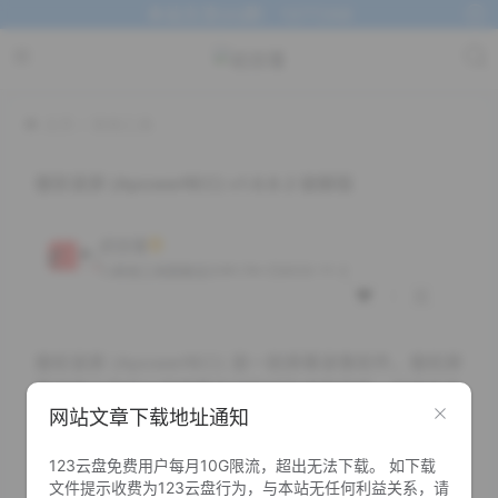
本站交流QQ群：1377268
主页
其他工具
傲软录屏 (ApowerREC) v1.6.8.2 破解版
初念瑾
1.7K+
2023-11-2
其他工具
图像设计
傲软录屏 (ApowerREC) 是一款屏幕录像软件，傲软屏
幕录屏工具可以录屏幕任何区域及编辑视频，支持任务
网站文章下载地址通知
录制，可根据需要设置开始与停止录制时间，创建计划
任务，傲软录屏将在特定时间自动录制电脑屏幕或摄像
123云盘免费用户每月10G限流，超出无法下载。 如下载
头
文件提示收费为123云盘行为，与本站无任何利益关系，请