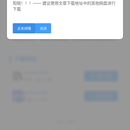
知晓！！！—— 建议使用文章下载地址中的其他网盘进行
下载
特点描述
apowerrec破解版,傲软录屏破解版,傲软屏幕录像软件
- 傲软录屏免激活中文绿色便携版, 已破解终身商业版
点关闭哦
关闭
﹂导出视频无水印，全部商业版收费功能全部可以用
- 去更新提示，删除多国语言，免安装绿色破解版本
下载地址
ApowerREC
立即下载
来源：默认下载
ApowerREC
立即下载
来源：123盘
THE END