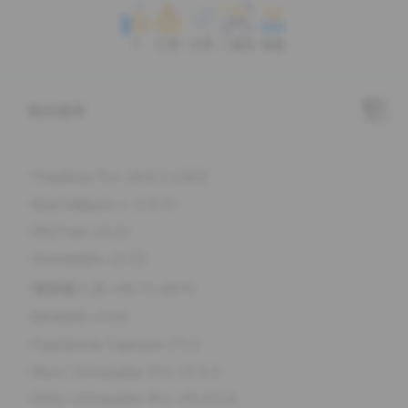
2
打赏
分享
二维码
海报
相关推荐
TreeSize Pro v9.8.2.2303
StartIsBack++ 2.9.21
WizTree v4.32
Homedale v2.25
搜狗输入法 v16.7.0.4673
WinRAR v7.23
FastStone Capture v11.3
Revo Uninstaller Pro v5.5.2
IObit Uninstaller Pro v15.6.0.6