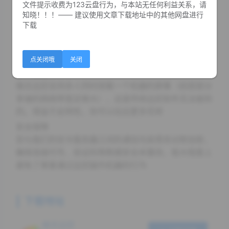
的机器，或者是分享你的屏幕给他人
文件提示收费为123云盘行为，与本站无任何利益关系，请
知晓！！！—— 建议使用文章下载地址中的其他网盘进行
点对点
下载
维念远控采用点对点（P2P）传输技术，自动选择网络
线路传输。您的计算机画面和操作都不会经过我们的服
务器，这样不仅能够降低延迟，还能保护隐私
点关闭哦
关闭
多人观看
维念远控支持多人同时观看一个机器的屏幕（前提是分
享端的网络带宽足够大），这是传统远控软件无法做到
的。得益于此特性，你可以玩出更多花样
安全保障
您与我们的信令服务器之间的通信均采用非对称加密，
确保连接代号、验证码等数据安全未篡改，极大程度上
避免了黑客通过远控操作机器的行为
下载地址
维念远控