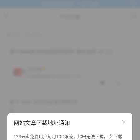
本站交流QQ群：1377268
主页
远程连接
基于Web技术的远程控制软件 维念远控 v0.3.2
初念瑾
1K+
2023-7-15
远程连接
基于 Web 技术的远程控制软件
即用即走
网站文章下载地址通知
维念远控无需登录，而且能够在浏览器中运行。这意味
着您可以在任何装有现代浏览器的计算机上远程控制您
123云盘免费用户每月10G限流，超出无法下载。 如下载