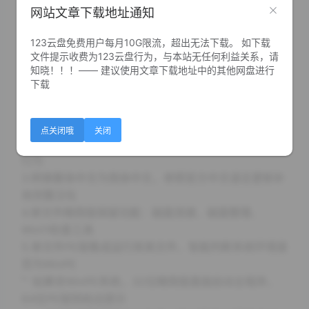
分区、调整分区大小、分区复制、分区扩容、克隆与系
网站文章下载地址通知
统迁移 – 尽在分区助手
123云盘免费用户每月10G限流，超出无法下载。 如下载
本文特点
文件提示收费为123云盘行为，与本站无任何利益关系，请
知晓！！！—— 建议使用文章下载地址中的其他网盘进行
PartAssist,partition assistant破解版,傲梅分区助手破
下载
解版
1.解锁便携式运行，集成注册码，禁止联网验证和检查
升级
点关闭哦
关闭
2.禁止WinPE系统环境下每次启动强制刷新桌面分辨率
行为
3.转换繁体中文为简体中文，参照官方中文语言更新补
充完整汉化
4.单文件精简版保留功能：磁盘测速、磁盘整理、
Win11检查工具
5.单文件PE版集成运行库类文件，智能判断系统环境是
否为WinPE
﹂如果非WinPE系统，32位精简版直接启动主程序，
64位PE版则给出提示