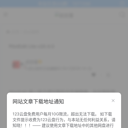
本站交流QQ群：1377268
主页
办公软件
PilotEdit Lite v20.4.0
初念瑾
1.7K+
2025-10-22
办公软件
文本编辑
PilotEdit 是一款方便可靠的文件编辑器，旨在帮助用
户执行脚本、提取字符串和编辑大型文件，可帮助您搜
网站文章下载地址通知
索和替换多行文本、编辑 FTP 文件、甚至下载和上传
FTP 文件和目录等。使用 PilotEdit，文件编辑变得更
123云盘免费用户每月10G限流，超出无法下载。 如下载
文件提示收费为123云盘行为，与本站无任何利益关系，请
加容易
知晓！！！—— 建议使用文章下载地址中的其他网盘进行