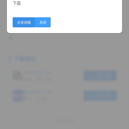
PilotEdit 是一款高级文本和十六进制编辑器，支持打
下载
开大于 4GB 的文件。它提供了可自定义的语法和关键
字高亮显示、高级搜索和替换操作、文件比较和合并、
自动文本编码、256 位 AES 加密/解密、排序、查找/
点关闭哦
关闭
删除重复行、字符串提取、FTP/SFTP 等
下载地址
PilotEdit Lite
立即下载
来源：默认下载
PilotEdit Lite
立即下载
来源：123盘
THE END