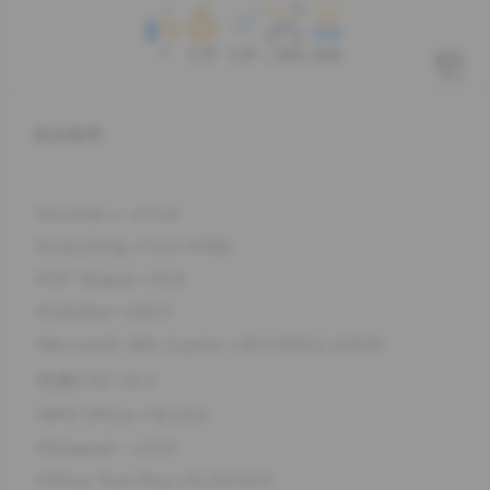
3
打赏
分享
二维码
海报
相关推荐
Xournal++ v1.3.6
Everything v1.5.0.1418b
PDF Shaper v15.6
EmEditor v26.1.1
Microsoft 365 Copilot v16.0.19922.20016
豹图CAD v9.3
WPS Office v18.24.0
Notepad-- v3.6.1
Office Tool Plus v10.29.50.0