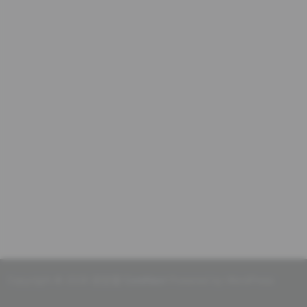
Copyright © 2026 初念瑾
CoreNext
Powered by WordPress