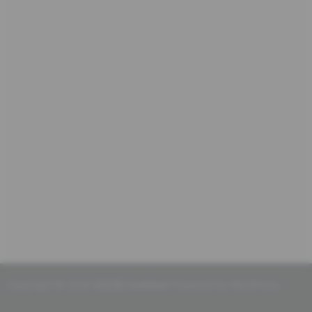
Copyright © 2026 初念瑾
CoreNext
Powered by WordPress